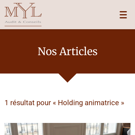
Toggl
navig
Nos Articles
1 résultat pour «
Holding animatrice
»