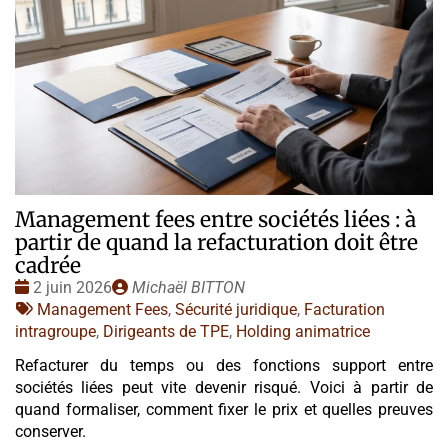
Management fees entre sociétés liées : à
partir de quand la refacturation doit être
cadrée
Date
Publié
2 juin 2026
Michaël BITTON
:
Tags
par
Management Fees
,
Sécurité juridique
,
Facturation
:
intragroupe
,
Dirigeants de TPE
,
Holding animatrice
Refacturer du temps ou des fonctions support entre
sociétés liées peut vite devenir risqué. Voici à partir de
quand formaliser, comment fixer le prix et quelles preuves
conserver.