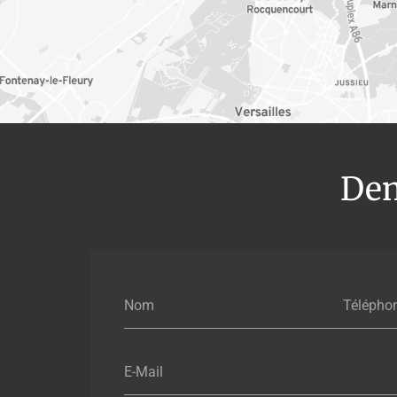
Dem
Nom
Télépho
E-Mail