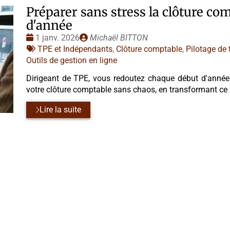
Préparer sans stress la clôture co
d'année
Date
Publié
1 janv. 2026
Michaël BITTON
:
Tags
par
TPE et Indépendants
,
Clôture comptable
,
Pilotage de 
:
Outils de gestion en ligne
Dirigeant de TPE, vous redoutez chaque début d'année
votre clôture comptable sans chaos, en transformant ce 
Lire la suite