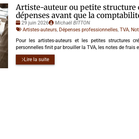
Artiste-auteur ou petite structure 
dépenses avant que la comptabilité
Date
Publié
29 juin 2026
Michaël BITTON
:
Tags
par
Artistes-auteurs
,
Dépenses professionnelles
,
TVA
,
Not
:
Pour les artistes-auteurs et les petites structures c
personnelles finit par brouiller la TVA, les notes de frais 
Lire la suite