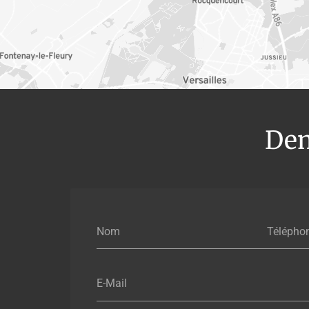
Dem
Nom
Télépho
E-Mail