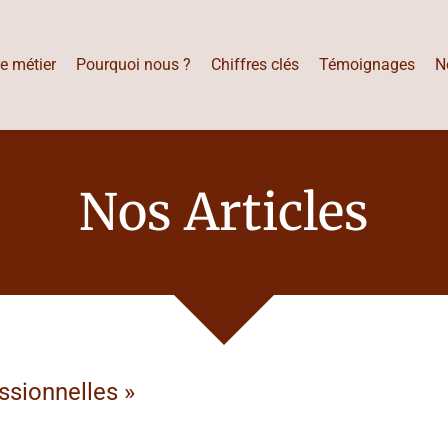
e métier
Pourquoi nous ?
Chiffres clés
Témoignages
N
Nos Articles
ssionnelles
»